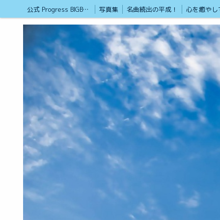
公式 Progress BIGBAN /（サブ名）砂漠のライオン
写真集
名曲続出の平成！
リンク
戦争が無い平和実現させる為の語らいの場
2026年から新たにスタート
ローカルガイドとGoogle認定フォトグラファー
20才ポートレート撮影と癒やしのブログ
Geminiの反応
Progress BIGBANの基本理念
フリーカメラマン
非暴力運動推進運動掲示版
極真空手を見たい方
格闘技の猛者紹介
NPO団体を設立します
ひと休みのコーナー