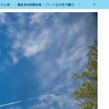
»
ストーカー男から命を守るアイテム紹介
護身術&格闘技集
パート②女性が襲われた時の為に
熊本の観光地 (ホットスポットストリートビュー360°VR集)①
熊本の観光地 (ホットスポットストリートビュー360°VR集)②
現在もブルース・リーの大記錄は世界No1
ブルースリーストーリーTV
Gemini 超人口知能
身術
SPの護身術
非暴力運動を推進しましょう
会談2026年3月20日 トランプ氏と高市氏の解析
RKKライブカメラ
SGI 創価学会インターナショナル 池田大作名誉会長