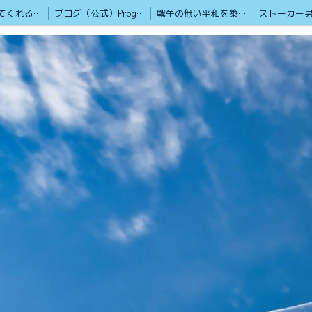
心を癒やしてくれる歌集
ブログ（公式）Progress BIGBAN
戦争の無い平和を築く為の掲示版
ボランティア活動も頑張ってます
貢献します 熊本観光地
第二部ストリートビュー
Google認定ストリートビューフォトグラファー「HP」
ウクライナ支援と国際災害支援
もしもの時に孤立しない為に！
2024年1月 YouTubeを始めました
Yuriko.T 2024/1/22
極真会空手 100人組手
SPの護
動画
戦争の無い平和な世界を築く為の語らい掲示版
映像と写真📷️で戦争ドキュメンタリー動画
日米
しつこいストーカー男から女性を守ります
佐山聡シューティング講座