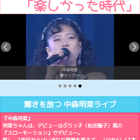
「楽しかった時代」
Yuriko.T 2024/1/22
極真会空手 100人組手
SPの護身術
SPの護身術
非暴力運動を推進しましょう
非暴力運動推進運動掲示版
極真空手を見たい方
格闘技の猛者紹介動画
戦争の無い平和な世界を築く為の語らい掲示版
映像と写真📷️で戦争ドキュメンタリー動画
日米会談2026年3月20日 トランプ氏と高市氏の解析
RKKライブカメラ
SGI 創価学会インターナショナル 池田大作名誉会長
NPO団体を設立します
ひと休みのコーナー
しつこいストーカー男から女性を守ります
佐山聡シューティング講座
中森明菜
夢ライブ91’
輝きを放つ 中森明菜ライブ
『中森明菜』
明菜ちゃんは、デビューはぶりっ子（松田聖子）風の
『スローモーション』でデビュー。