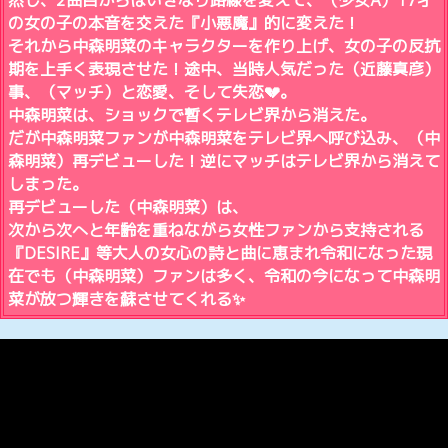
然し、2曲目からはいきなり路線を変えて、（少女A）17才
の女の子の本音を交えた『小悪魔』的に変えた！
それから中森明菜のキャラクターを作り上げ、女の子の反抗
期を上手く表現させた！途中、当時人気だった（近藤真彦）
事、（マッチ）と恋愛、そして失恋💔。
中森明菜は、ショックで暫くテレビ界から消えた。
だが中森明菜ファンが中森明菜をテレビ界へ呼び込み、（中
森明菜）再デビューした！逆にマッチはテレビ界から消えて
しまった。
再デビューした（中森明菜）は、
次から次へと年齢を重ねながら女性ファンから支持される
『DESIRE』等大人の女心の詩と曲に恵まれ令和になった現
在でも（中森明菜）ファンは多く、令和の今になって中森明
菜が放つ輝きを蘇させてくれる✨