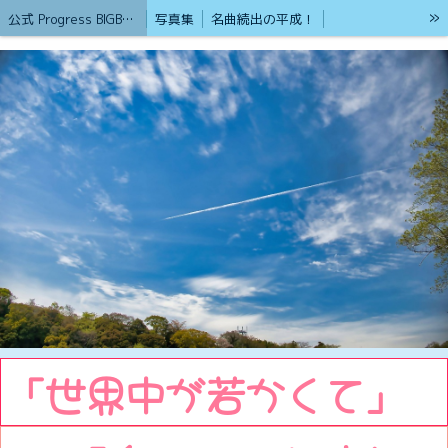
»
公式 Progress BIGBAN /（サブ名）砂漠のライオン
写真集
名曲続出の平成！
心を癒やしてくれる歌集
ブログ（公式）Progress BIGBAN
戦争の無い平和を築く為の掲示版
ストーカー男から命を守るアイテム紹介
護身術&格闘技集
パート②女性が襲われた時の為に
リンク
戦争が無い平和実現させる為の語らいの場
2026年から新たにスタート
ボランティア活動も頑張ってます
貢献します 熊本観光地
第二部ストリートビュー
熊本の観光地 (ホットスポットストリートビュー360°VR集)①
熊本の観光地 (ホットスポットストリートビュー360°VR集)②
ローカルガイドとGoogle認定フォトグラファー
20才ポートレート撮影と癒やしのブログ
Google認定ストリートビューフォトグラファー「HP」
ウクライナ支援と国際災害支援
もしもの時に孤立しない為に！
現在もブルース・リーの大記錄は世界No1
「世界中が若かくて」
ブルースリーストーリーTV
Gemini 超人口知能
Geminiの反応
Progress BIGBANの基本理念
フリーカメラマン
2024年1月 YouTubeを始めました