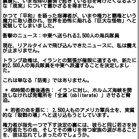
裏腹に、いま地球の裏側で起きている目を背けたくなるよう
な「現実」について書かざるを得ません。
かつて「平和」を語った指導者が、いまや権力と覇権という
魔力に取り憑かれ、世界を恐怖に陥れる「巨大な怪物」へと
変貌してしまいました。
衝撃のニュース：中東へ送られる2,500人の海兵隊員
現在、リアルタイムで飛び込んできたニュースに、私は震え
が止まりません。
トランプ政権は、イランとの緊張が極限に達する中、新たに
約2,500人の海兵隊員を中東へ派遣することを決定しまし
た。
これは単なる「防衛」ではありません。
* 48時間の最後通告： イランに対し、ホルムズ海峡を開
放しなければ発電所を「全滅（obliterate）」させると脅
迫。
* 若者の命を盾に： 2,500人ものアメリカ軍兵士を、実質
的な「殺戮の場」へと送り込もうとしています。
権力者が指先一つで下す決定の裏には、彼らと同じ若さを持
つ若者たちの命、そしてその帰りを待つ家族の涙があること
を、彼は忘れてしまったのでしょうか。