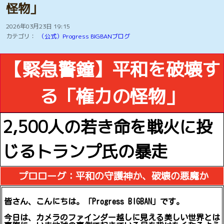
Yuriko.T 2024/1/22
極真会空手 100人組手
SPの護身術
怪物」
SPの護身術
非暴力運動を推進しましょう
非暴力運動推進運動掲示版
2026年03月23日 19:15
カテゴリ：
（公式）Progress BIGBANブログ
極真空手を見たい方
格闘技の猛者紹介動画
戦争の無い平和な世界を築く為の語らい掲示版
映像と写真📷️で戦争ドキュメンタリー動画
【緊急警鐘】平和を破壊す
日米会談2026年3月20日 トランプ氏と高市氏の解析
RKKライブカメラ
SGI 創価学会インターナショナル 池田大作名誉会長
る「権力の怪物」
NPO団体を設立します
ひと休みのコーナー
しつこいストーカー男から女性を守ります
佐山聡シューティング講座
2,500人の若き命を戦火に投
じるトランプ氏の暴走
プロローグ：平和の守護神か、破壊の悪魔か
皆さん、こんにちは。「Progress BIGBAN」です。
今日は、カメラのファインダー越しに見える美しい世界とは