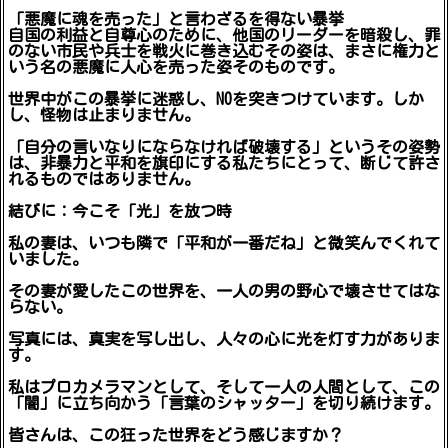
「悪魔に魂を売った」と言わざるを得ない暴挙
自国の利益と自尊心のために、他国のリーダーを暗殺し、罪
のない市民や兵士を戦火に巻き込むその姿は、まさに権力と
いう名の悪魔に人心を売った姿そのものです。
世界中がこの暴挙に迷惑し、NOを突きつけています。しか
し、怪物は止まりません。
「自分の言いなりにならなければ破壊する」というその姿勢
は、非暴力と平和を旗印にする私たちにとって、断じて許さ
れるものではありません。
結びに：今こそ「光」を放つ時
私の妻は、いつも隣で「平和が一番だね」と微笑んでくれて
いました。
その妻が愛したこの世界を、一人の男の野心で壊させてはな
らない。
写真には、真実を写し出し、人々の心に光を灯す力がありま
す。
私はプロカメラマンとして、そして一人の人間として、この
「闇」に立ち向かう「言葉のシャッター」を切り続けます。
皆さんは、この狂った世界をどう感じますか？