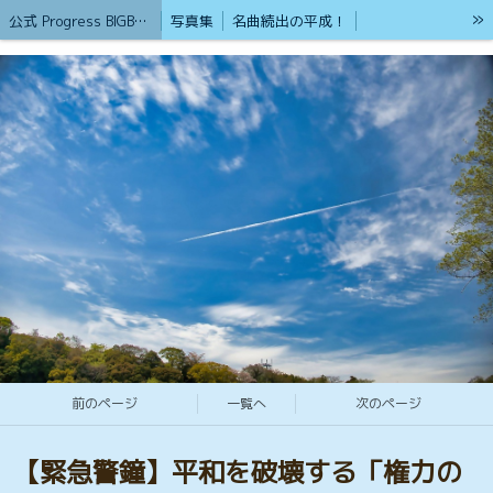
»
公式 Progress BIGBAN /（サブ名）砂漠のライオン
写真集
名曲続出の平成！
心を癒やしてくれる歌集
ブログ（公式）Progress BIGBAN
戦争の無い平和を築く為の掲示版
ストーカー男から命を守るアイテム紹介
護身術&格闘技集
パート②女性が襲われた時の為に
リンク
戦争が無い平和実現させる為の語らいの場
2026年から新たにスタート
ボランティア活動も頑張ってます
貢献します 熊本観光地
第二部ストリートビュー
熊本の観光地 (ホットスポットストリートビュー360°VR集)①
熊本の観光地 (ホットスポットストリートビュー360°VR集)②
ローカルガイドとGoogle認定フォトグラファー
20才ポートレート撮影と癒やしのブログ
Google認定ストリートビューフォトグラファー「HP」
ウクライナ支援と国際災害支援
もしもの時に孤立しない為に！
現在もブルース・リーの大記錄は世界No1
前のページ
一覧へ
次のページ
ブルースリーストーリーTV
Gemini 超人口知能
Geminiの反応
Progress BIGBANの基本理念
フリーカメラマン
2024年1月 YouTubeを始めました
【緊急警鐘】平和を破壊する「権力の