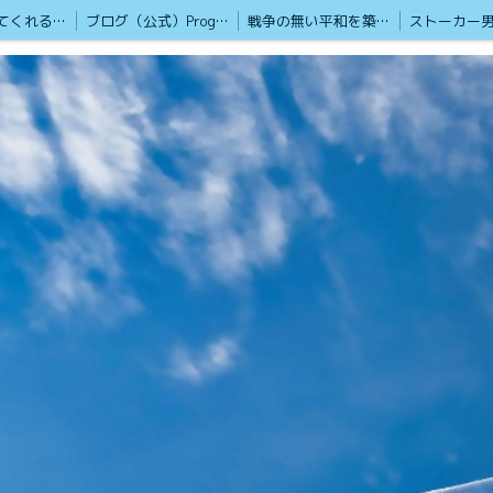
心を癒やしてくれる歌集
ブログ（公式）Progress BIGBAN
戦争の無い平和を築く為の掲示版
ボランティア活動も頑張ってます
貢献します 熊本観光地
第二部ストリートビュー
Google認定ストリートビューフォトグラファー「HP」
ウクライナ支援と国際災害支援
もしもの時に孤立しない為に！
2024年1月 YouTubeを始めました
Yuriko.T 2024/1/22
極真会空手 100人組手
SPの護
動画
戦争の無い平和な世界を築く為の語らい掲示版
映像と写真📷️で戦争ドキュメンタリー動画
日米
しつこいストーカー男から女性を守ります
佐山聡シューティング講座